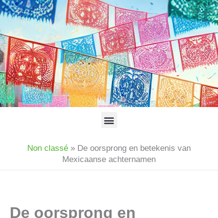
Ga
naar
de
inhoud
Menu
Non classé
»
De oorsprong en betekenis van
Mexicaanse achternamen
De oorsprong en