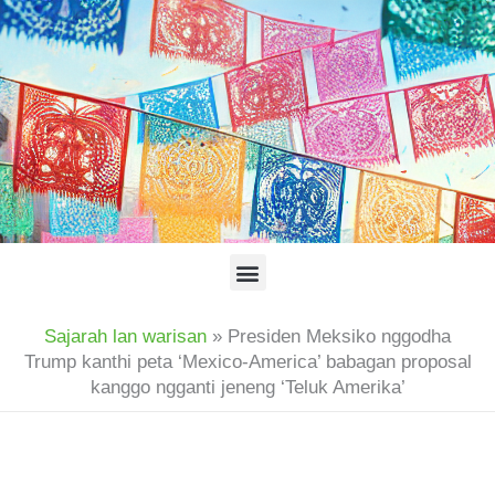
Skip
to
content
Menu
Sajarah lan warisan
»
Presiden Meksiko nggodha
Trump kanthi peta ‘Mexico-America’ babagan proposal
kanggo ngganti jeneng ‘Teluk Amerika’