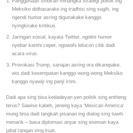
Panggunaan sindiran minangka strategi politik ing
Meksiko didhasarake ing tradhisi sing sugih, ing
ngendi humor asring digunakake kanggo
nyingkirake kritikus.
Jaringan sosial, kayata Twitter, ngidini humor
nyebar kanthi cepet, ngowahi lelucon cilik dadi
acara virus.
Provokasi Trump, sanajan asring ora dikarepake,
wis dadi kesempatan kanggo wong-wong Meksiko
kanggo nyawiji ing panji ironi.
Dadi apa sing bisa kedadeyan yen politik sing entheng
terus? Sawise kabeh, jeneng kaya ‘Mexican America’
mung bisa dadi langkah pisanan ing dialog sing luwih
menarik – basa diplomasi anyar sing eseman kaya
jabat tangan sing kuat.