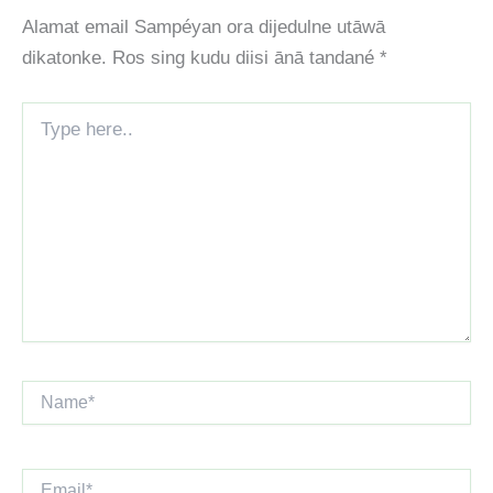
Alamat email Sampéyan ora dijedulne utāwā
dikatonke.
Ros sing kudu diisi ānā tandané
*
Type
here..
Name*
Email*