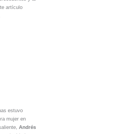
e artículo
.
anas estuvo
era mujer en
saliente,
Andrés