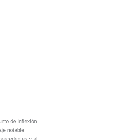
nto de inflexión
aje notable
precedentes y al