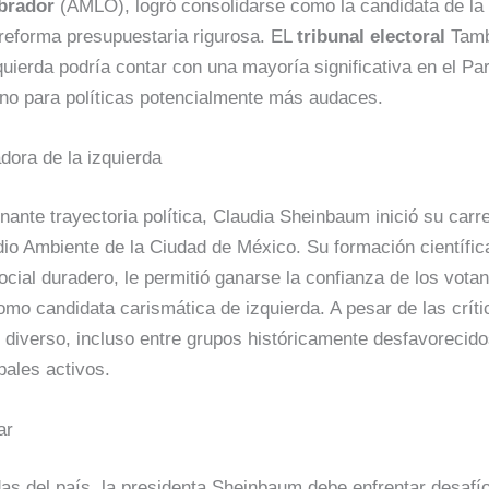
brador
(AMLO), logró consolidarse como la candidata de la 
reforma presupuestaria rigurosa. EL
tribunal electoral
Tamb
zquierda podría contar con una mayoría significativa en el Pa
ino para políticas potencialmente más audaces.
adora de la izquierda
ante trayectoria política, Claudia Sheinbaum inició su car
dio Ambiente de la Ciudad de México. Su formación científi
ial duradero, le permitió ganarse la confianza de los votan
omo candidata carismática de izquierda. A pesar de las crít
 diverso, incluso entre grupos históricamente desfavorecido
pales activos.
ar
das del país, la presidenta Sheinbaum debe enfrentar desafí