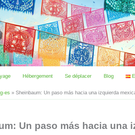
oyage
Hébergement
Se déplacer
Blog
E
og-es
»
Sheinbaum: Un paso más hacia una izquierda mexic
um: Un paso más hacia una i