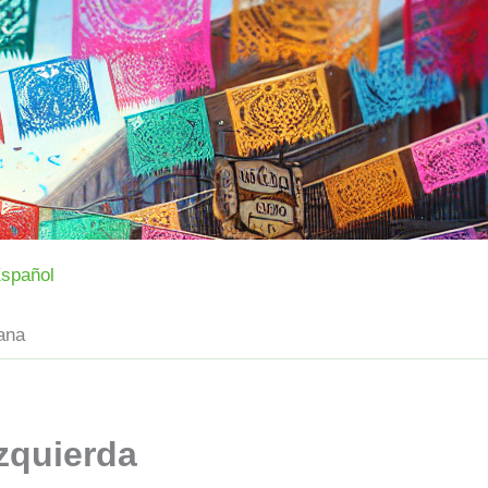
spañol
ana
zquierda