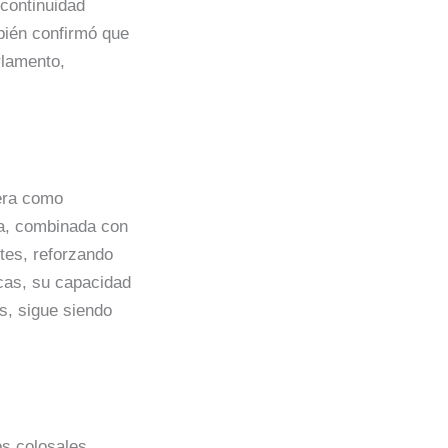
continuidad
ién confirmó que
rlamento,
rera como
ca, combinada con
tes, reforzando
icas, su capacidad
s, sigue siendo
os colosales,