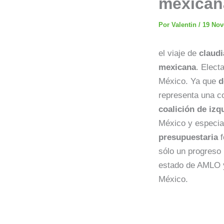
mexican
Por
Valentin
/
19 Nov
el viaje de
claud
mexicana
. Elect
México. Ya que
d
representa una co
coalición de izq
México y especia
presupuestaria
f
sólo un progreso 
estado de AMLO y
México.