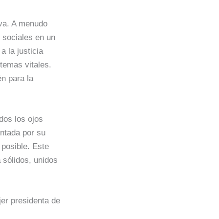
iva. A menudo
sociales en un
a la justicia
temas vitales.
én para la
dos los ojos
entada por su
 posible. Este
a
sólidos, unidos
er presidenta de