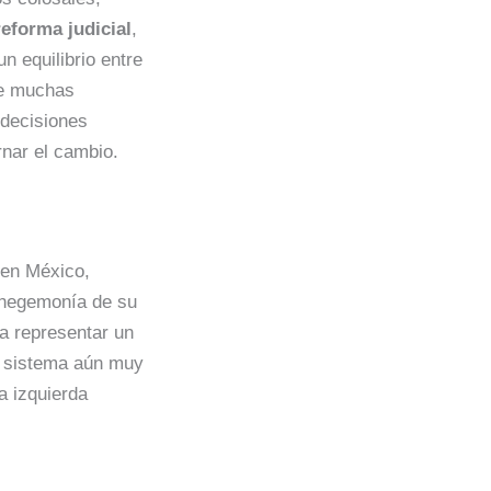
reforma judicial
,
n equilibrio entre
ue muchas
 decisiones
rnar el cambio.
 en México,
 hegemonía de su
ía representar un
un sistema aún muy
a izquierda