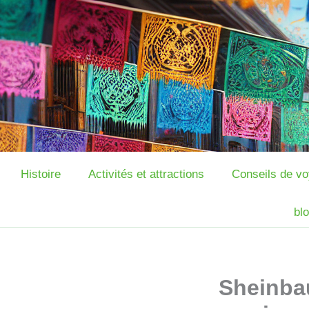
Ir
al
contenido
Histoire
Activités et attractions
Conseils de v
bl
Sheinba