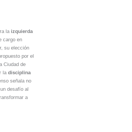
ra la
izquierda
te cargo en
, su elección
ropuesto por el
a Ciudad de
r la
disciplina
enso señala no
 un desafío al
ransformar a