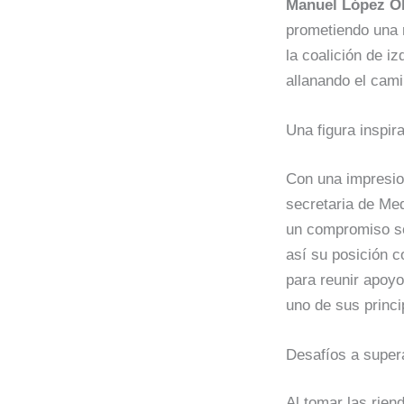
Manuel López O
prometiendo una 
la coalición de i
allanando el cam
Una figura inspir
Con una impresion
secretaria de Me
un compromiso soc
así su posición c
para reunir apoyo
uno de sus princi
Desafíos a super
Al tomar las rien