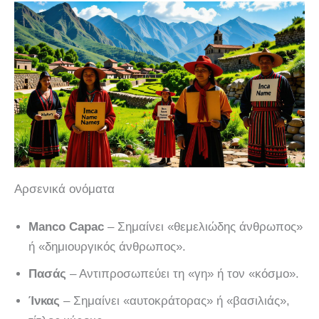
Αρσενικά ονόματα
Manco Capac
– Σημαίνει «θεμελιώδης άνθρωπος»
ή «δημιουργικός άνθρωπος».
Πασάς
– Αντιπροσωπεύει τη «γη» ή τον «κόσμο».
Ίνκας
– Σημαίνει «αυτοκράτορας» ή «βασιλιάς»,