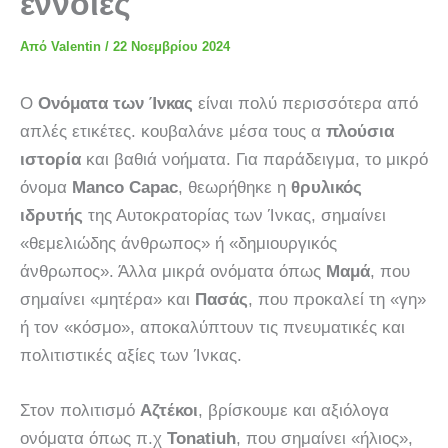
έννοιες
Από
Valentin
/
22 Νοεμβρίου 2024
Ο
Ονόματα των Ίνκας
είναι πολύ περισσότερα από
απλές ετικέτες. κουβαλάνε μέσα τους α
πλούσια
ιστορία
και βαθιά νοήματα. Για παράδειγμα, το μικρό
όνομα
Manco Capac
, θεωρήθηκε η
θρυλικός
ιδρυτής
της Αυτοκρατορίας των Ίνκας, σημαίνει
«θεμελιώδης άνθρωπος» ή «δημιουργικός
άνθρωπος». Άλλα μικρά ονόματα όπως
Μαμά
, που
σημαίνει «μητέρα» και
Πασάς
, που προκαλεί τη «γη»
ή τον «κόσμο», αποκαλύπτουν τις πνευματικές και
πολιτιστικές αξίες των Ίνκας.
Στον πολιτισμό
Αζτέκοι
, βρίσκουμε και αξιόλογα
ονόματα όπως π.χ
Tonatiuh
, που σημαίνει «ήλιος»,