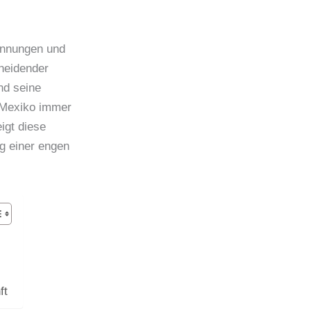
annungen und
cheidender
nd seine
n Mexiko immer
igt diese
g einer engen
ft