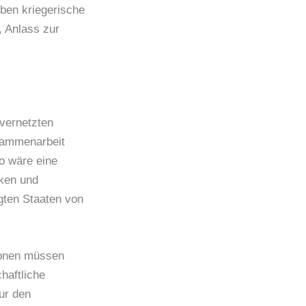
eben kriegerische
, Anlass zur
vernetzten
usammenarbeit
o wäre eine
rken und
igten Staaten von
ionen müssen
haftliche
ur den