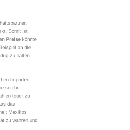
haftspartner.
t. Somit ist
sen
Preise
könnte
eispiel an die
drig zu halten
schen Importen
ne solche
ahlen teuer zu
ass das
heit Mexikos
tät zu wahren und