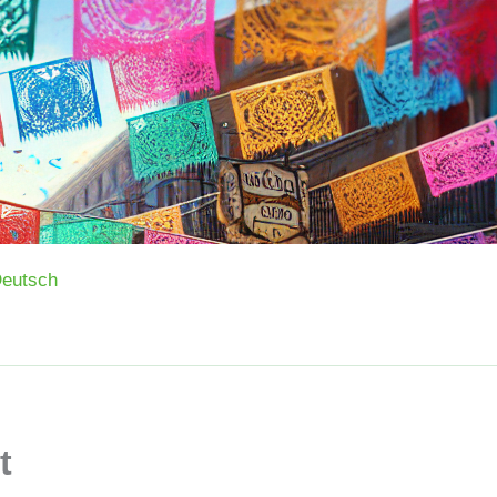
eutsch
t