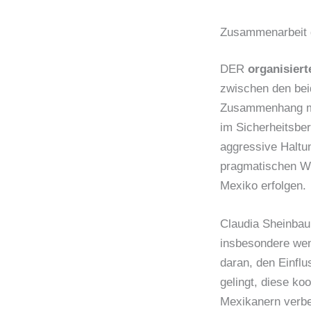
Zusammenarbeit g
DER
organisiert
zwischen den bei
Zusammenhang mit
im Sicherheitsbe
aggressive Haltun
pragmatischen We
Mexiko erfolgen.
Claudia Sheinbau
insbesondere wen
daran, den Einfl
gelingt, diese ko
Mexikanern verbe