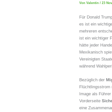
Von
Valentin
/
23 No
Für Donald Trump
es ist ein wichti
mehreren entschei
ist ein wichtiger
hätte jeder Hande
Mexikanisch spiel
Vereinigten Staa
während Wahlperi
Bezüglich der
Mi
Flüchtlingsstrom
Image als Führer 
Vorderseite
Siche
eine Zusammenarb